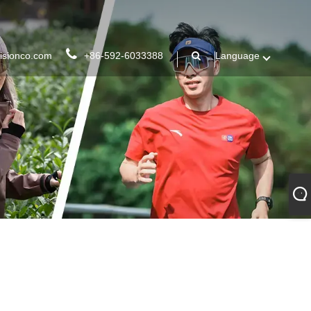
isionco.com
+86-592-6033388
Language