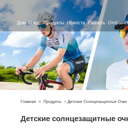
Дом
О нас
Продукты
Новости
Скачать
Отправит
Главная
>
Продукты
>
Детские Солнцезащитные Очки
Детские солнцезащитные очк