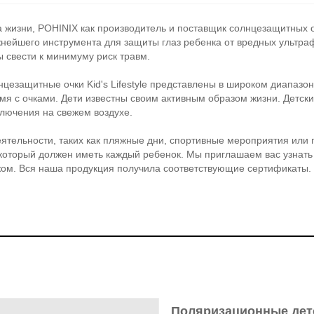
а жизни, POHINIX как производитель и поставщик солнцезащитных 
жнейшего инструмента для защиты глаз ребенка от вредных ультраф
 свести к минимуму риск травм.
нцезащитные очки Kid's Lifestyle представлены в широком диапазон
мя с очками. Дети известны своим активным образом жизни. Детск
лючения на свежем воздухе.
тельности, таких как пляжные дни, спортивные мероприятия или п
который должен иметь каждый ребенок. Мы приглашаем вас узнать
ежом. Вся наша продукция получила соответствующие сертификаты.
Поляризационные дет