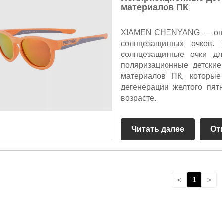
материалов ПК
XIAMEN CHENYANG — опыт
солнцезащитных очков.
солнцезащитные очки дл
поляризационные детски
материалов ПК, которые
дегенерации желтого пят
возрасте.
Читать далее
От
<
1
>