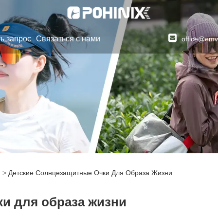
ь запрос
Связаться с нами
office@emv
>
Детские Солнцезащитные Очки Для Образа Жизни
и для образа жизни