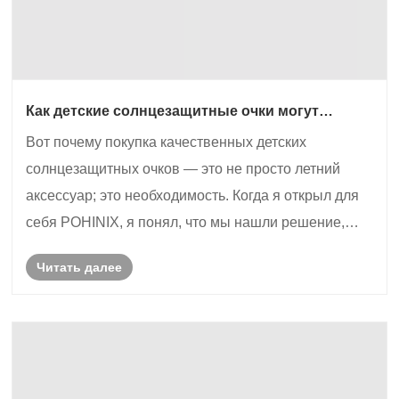
Как детские солнцезащитные очки могут
предотвратить долгосрочное повреждение
Вот почему покупка качественных детских
глаз
солнцезащитных очков — это не просто летний
аксессуар; это необходимость. Когда я открыл для
себя POHINIX, я понял, что мы нашли решение,
сочетающее в себе науку, комфорт и стиль,
Читать далее
гарантирующее, что наши малыши будут
защищены от беспощадных солнечных лучей.