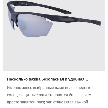
Насколько важна безопасная и удобная
посадка для езды на велосипеде на дальние
Именно здесь выбранные вами велосипедные
расстояния
солнцезащитные очки становятся больше, чем
просто защитой глаз; они становятся важной