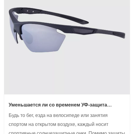
Уменьшается ли со временем УФ-защита
спортивных солнцезащитных очков? Как я
Будь то бег, езда на велосипеде или занятия
могу проверить их эффективность?
спортом на открытом воздухе, каждый носит
спортивные солнцезащитные очки. Помимо защиты