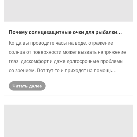
Почему солнцезащитные очки для рыбалки
необходимы каждому рыболову?
Когда вы проводите часы на воде, отражение
солнца от поверхности может вызвать напряжение
глаз, дискомфорт и даже долгосрочные проблемы
со зрением. Вот тут-то и приходят на помощь
солнцезащитные очки для рыбалки. В отличие от
Читать далее
стандартных солнцезащитных очков, очки для
рыбалки разработаны с усовершен......