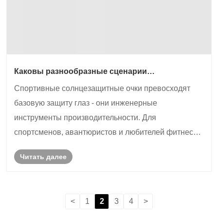
Каковы разнообразные сценарии
использования для спортивных
Спортивные солнцезащитные очки превосходят
солнцезащитных очков?
базовую защиту глаз - они инженерные
инструменты производительности. Для
спортсменов, авантюристов и любителей фитнеса
правое очки повышает безопасность,
Читать далее
выносливость и ясность в динамичной среде.
Солнцезащитные очки Pohinix Sport,
разработанные командой с ......
<
1
2
3
4
>