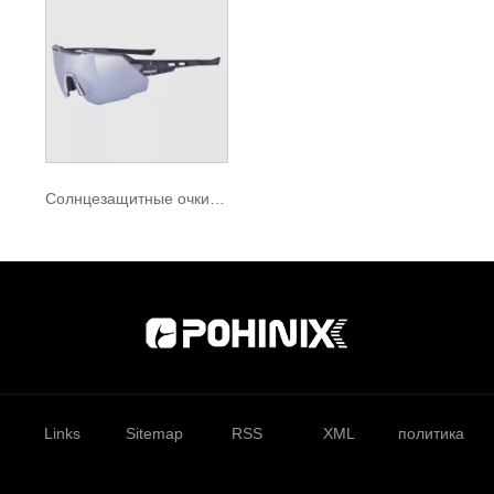
Солнцезащитные очки для ночного бега с осветляющими линзами
Links
Sitemap
RSS
XML
политика